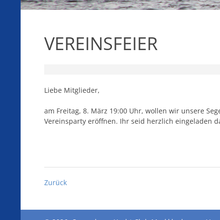
VEREINSFEIER
Liebe Mitglieder,
am Freitag, 8. März 19:00 Uhr, wollen wir unsere Seg
Euch beim Dudle (s. email-Einladung) und durc
Vereinsparty eröffnen. Ihr seid herzlich eingeladen d
Zurück