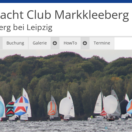
cht Club Markkleeberg e
rg bei Leipzig
Buchung
Galerie
HowTo
Termine