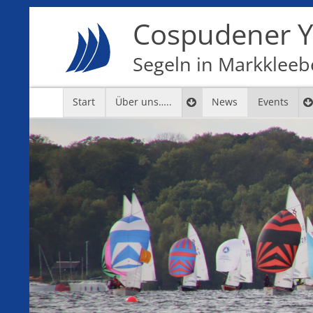
Cospudener Ya
Segeln in Markkleebe
Start
Über uns…..
News
Events
7
8
9
10
11
12