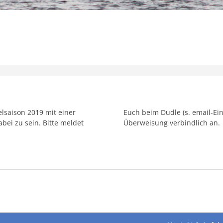
elsaison 2019 mit einer
h eine entsprechende
abei zu sein. Bitte meldet
Überweisung verbindlich an.