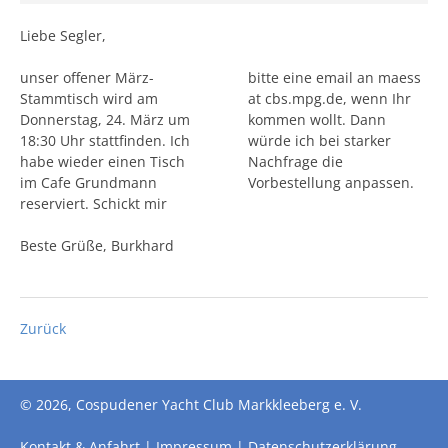
Liebe Segler,
unser offener März-
bitte eine email an maess
Stammtisch wird am
at cbs.mpg.de, wenn Ihr
Donnerstag, 24. März um
kommen wollt. Dann
18:30 Uhr stattfinden. Ich
würde ich bei starker
habe wieder einen Tisch
Nachfrage die
im Cafe Grundmann
Vorbestellung anpassen.
reserviert. Schickt mir
Beste Grüße, Burkhard
Zurück
© 2026, Cospudener Yacht Club Markkleeberg e. V.
Kontakt & Anfahrt
Impressum
Datenschutzerklärung