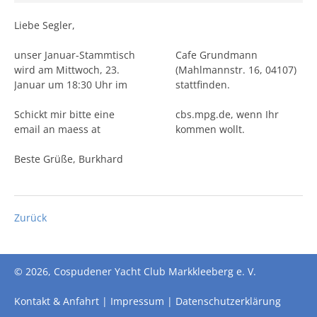
Liebe Segler,
unser Januar-Stammtisch
Cafe Grundmann
wird am Mittwoch, 23.
(Mahlmannstr. 16, 04107)
Januar um 18:30 Uhr im
stattfinden.
Schickt mir bitte eine
cbs.mpg.de, wenn Ihr
email an maess at
kommen wollt.
Beste Grüße, Burkhard
Zurück
© 2026, Cospudener Yacht Club Markkleeberg e. V.
Kontakt & Anfahrt
Impressum
Datenschutzerklärung