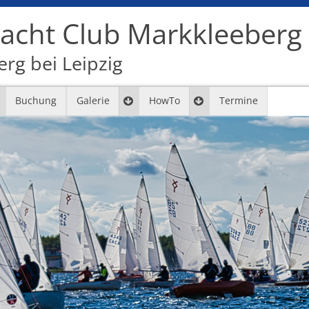
cht Club Markkleeberg e
rg bei Leipzig
Buchung
Galerie
HowTo
Termine