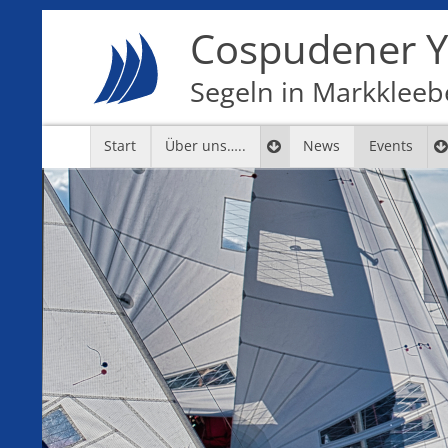
Cospudener Ya
Segeln in Markkleebe
Start
Über uns…..
News
Events
7
8
9
10
11
12