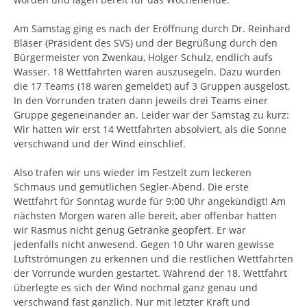
Varianta 18
Archiv_2019
Am Samstag ging es nach der Eröffnung durch Dr. Reinhard
Bläser (Präsident des SVS) und der Begrüßung durch den
Bürgermeister von Zwenkau, Holger Schulz, endlich aufs
Archiv_2018
Wasser. 18 Wettfahrten waren auszusegeln. Dazu wurden
die 17 Teams (18 waren gemeldet) auf 3 Gruppen ausgelost.
Archiv_2017
In den Vorrunden traten dann jeweils drei Teams einer
Gruppe gegeneinander an. Leider war der Samstag zu kurz:
Archiv_2016
Wir hatten wir erst 14 Wettfahrten absolviert, als die Sonne
verschwand und der Wind einschlief.
Archiv_2015
Also trafen wir uns wieder im Festzelt zum leckeren
Schmaus und gemütlichen Segler-Abend. Die erste
Archiv_2014
Wettfahrt für Sonntag wurde für 9:00 Uhr angekündigt! Am
nächsten Morgen waren alle bereit, aber offenbar hatten
wir Rasmus nicht genug Getränke geopfert. Er war
jedenfalls nicht anwesend. Gegen 10 Uhr waren gewisse
Luftströmungen zu erkennen und die restlichen Wettfahrten
der Vorrunde wurden gestartet. Während der 18. Wettfahrt
überlegte es sich der Wind nochmal ganz genau und
verschwand fast gänzlich. Nur mit letzter Kraft und