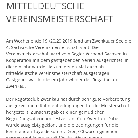
MITTELDEUTSCHE
Optimist
Inklusives Segeln
Fotos
HowTo
VEREINSMEISTERSCHAFT
420er
RdC
Videos
Wettfahrtleitung
Termine
Am Wochenende 19./20.20.2019 fand am Zwenkauer See die
505er
Regatten
Race committee
4. Sächsische Vereinsmeisterschaft statt. Die
Vereinsmeisterschaft wird vom Segler Verband Sachsen in
Kielzugvogel
Archiv
Kooperation mit dem gastgebenden Verein ausgerichtet. In
diesem Jahr wurde sie zum ersten Mal auch als
mitteldeutsche Vereinsmeisterschaft ausgetragen.
Contender
Archiv_2024
Gastgeber war in diesem Jahr wieder der Regattaclub
Zwenkau.
FD
Archiv_2023
Der Regattaclub Zwenkau hat durch sehr gute Vorbereitung
Ixylon
Archiv_2022
ausgezeichnete Rahmenbedingungen für die Meisterschaft
hergestellt. Zunächst gab es einen gemütlichen
Begrüßungsabend im Festzelt am Cup Zwenkau. Dabei
Laser
Archiv_2021
wurde ausgiebig geklönt und die Bedingungen für die
kommenden Tage diskutiert. Drei J/70 waren geliehen
Laser Bahia
Archiv_2020
worden und lagen bereit für das Wochenende.