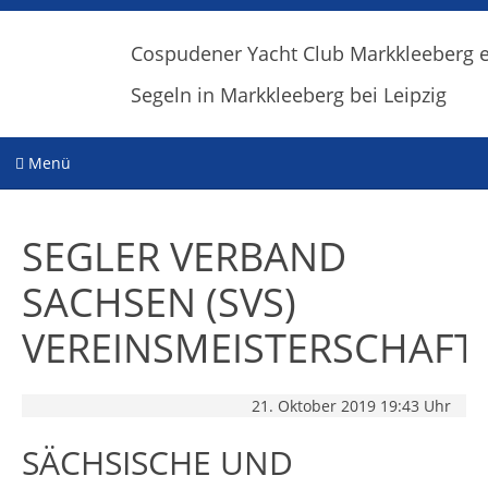
Cospudener Yacht Club Markkleeberg e
Segeln in Markkleeberg bei Leipzig
Menü
Start
SEGLER VERBAND
Über uns…..
SACHSEN (SVS)
Jugendgruppe
News
VEREINSMEISTERSCHAFT
Seglertreff
Events
21. Oktober 2019 19:43 Uhr
Kontakt & Anfahrt
An/Absegeln/Blaues Band
Buchung
SÄCHSISCHE UND
Bootsklassen
FFS
Galerie