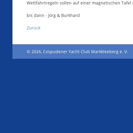
Wettfahrtregeln sollen auf einer magnetischen Tafel
Contender
Archiv_2022
bis dann - Jörg & Burkhard
FD
Archiv_2021
Zurück
Ixylon
Archiv_2020
Laser
Archiv_2019
© 2026, Cospudener Yacht Club Markkleeberg e. V.
Laser Bahia
Archiv_2018
Varianta 18
Archiv_2017
Archiv_2016
Archiv_2015
Archiv_2014