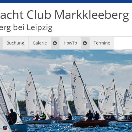
cht Club Markkleeberg e
rg bei Leipzig
Buchung
Galerie
HowTo
Termine