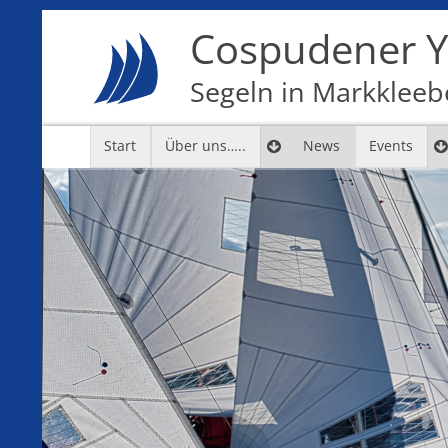
Cospudener Ya
Segeln in Markkleebe
Start
Über uns…..
News
Events
7
8
9
10
11
12