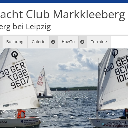
cht Club Markkleeberg e
rg bei Leipzig
Buchung
Galerie
HowTo
Termine