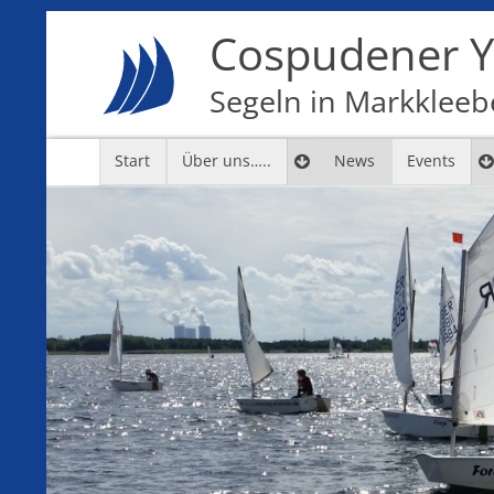
Cospudener Ya
Segeln in Markkleebe
Start
Über uns…..
News
Events
7
8
9
10
11
12