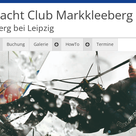
cht Club Markkleeberg e
rg bei Leipzig
Buchung
Galerie
HowTo
Termine