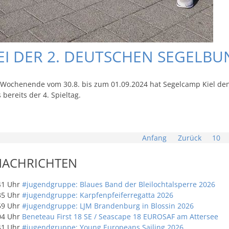
I DER 2. DEUTSCHEN SEGELBUN
Wochenende vom 30.8. bis zum 01.09.2024 hat Segelcamp Kiel den 3
 bereits der 4. Spieltag.
Anfang
Zurück
10
NACHRICHTEN
41 Uhr
#jugendgruppe: Blaues Band der Bleilochtalsperre 2026
35 Uhr
#jugendgruppe: Karpfenpfeiferregatta 2026
59 Uhr
#jugendgruppe: LJM Brandenburg in Blossin 2026
04 Uhr
Beneteau First 18 SE / Seascape 18 EUROSAF am Attersee
41 Uhr
#jugendgruppe: Young Europeans Sailing 2026