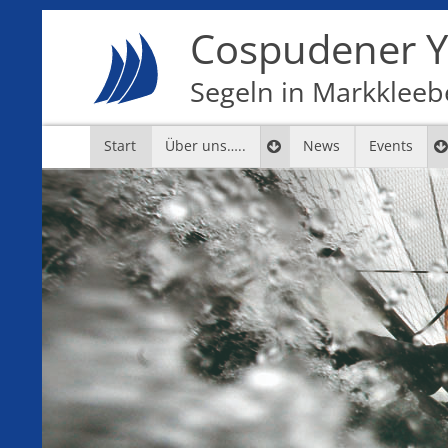
Cospudener Ya
Segeln in Markkleebe
Start
Über uns…..
News
Events
7
8
9
10
11
12