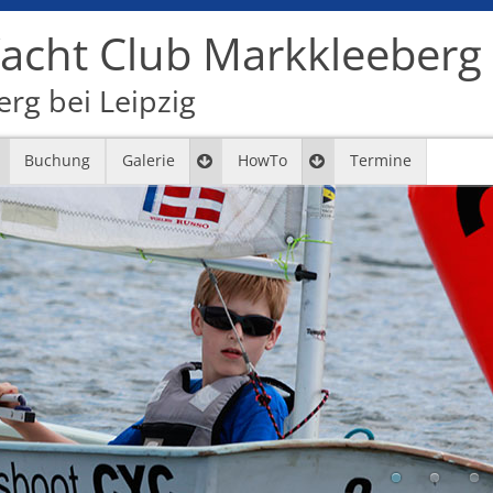
cht Club Markkleeberg e
rg bei Leipzig
Buchung
Galerie
HowTo
Termine