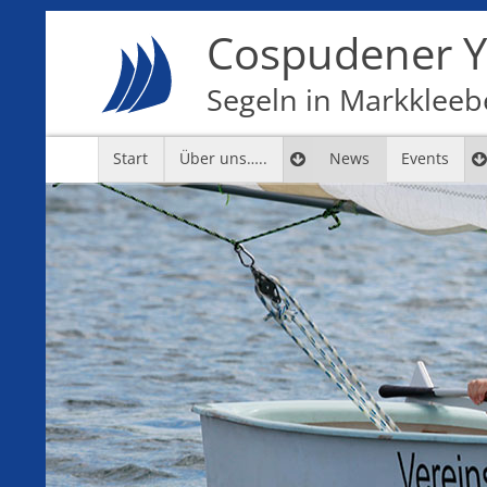
Cospudener Ya
Segeln in Markkleebe
Start
Über uns…..
News
Events
7
8
9
10
11
12