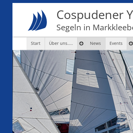
Cospudener Ya
Segeln in Markkleebe
Start
Über uns…..
News
Events
7
8
9
10
11
12