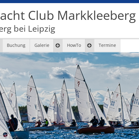
cht Club Markkleeberg e
rg bei Leipzig
Buchung
Galerie
HowTo
Termine