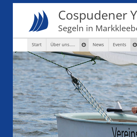
Cospudener Ya
Segeln in Markkleebe
Start
Über uns…..
News
Events
7
8
9
10
11
12