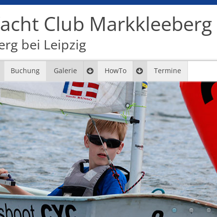
cht Club Markkleeberg e
rg bei Leipzig
Buchung
Galerie
HowTo
Termine