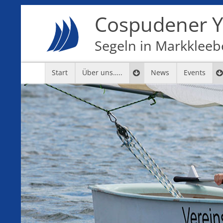
Cospudener Ya
Segeln in Markkleebe
Start
Über uns…..
News
Events
7
8
9
10
11
12