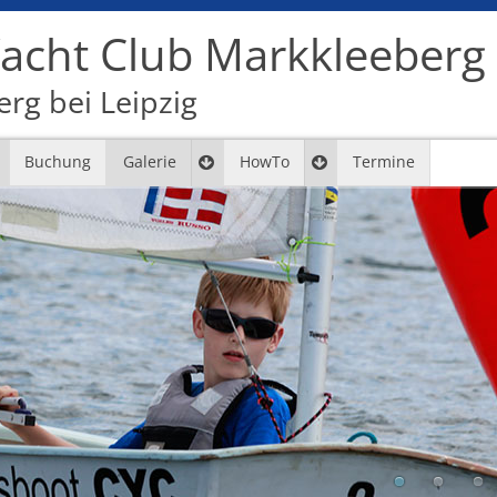
cht Club Markkleeberg e
rg bei Leipzig
Buchung
Galerie
HowTo
Termine