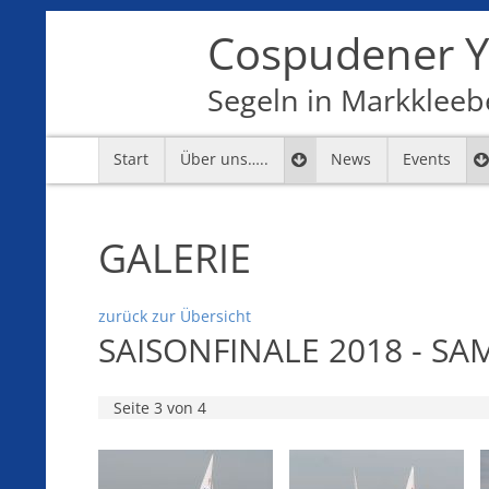
Cospudener Ya
Segeln in Markkleebe
Start
Über uns…..
News
Events
7
8
9
10
11
12
GALERIE
zurück zur Übersicht
SAISONFINALE 2018 - SA
Seite 3 von 4