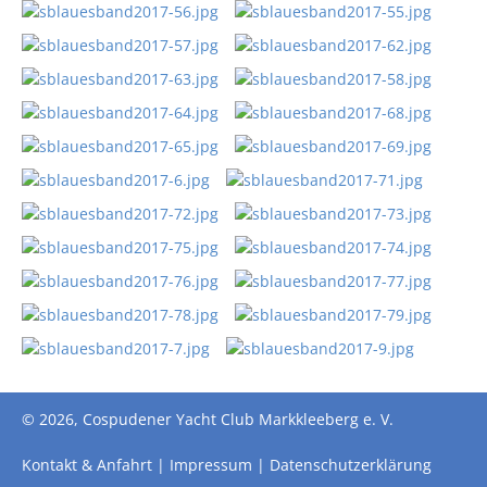
© 2026, Cospudener Yacht Club Markkleeberg e. V.
Kontakt & Anfahrt
Impressum
Datenschutzerklärung