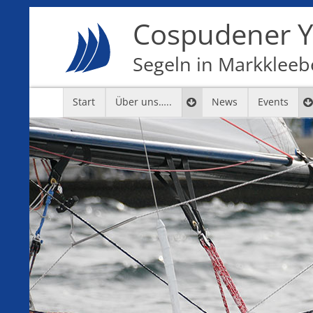
Cospudener Ya
Segeln in Markkleebe
Start
Über uns…..
News
Events
7
8
9
10
11
12