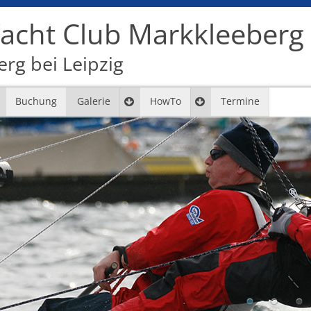
cht Club Markkleeberg e
rg bei Leipzig
Buchung
Galerie
HowTo
Termine