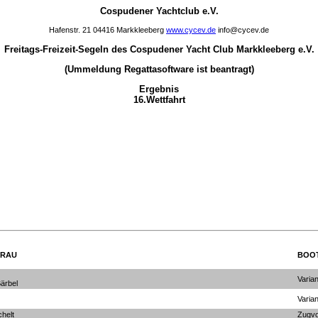
Cospudener Yachtclub e.V.
Hafenstr. 21 04416 Markkleeberg
www.cycev.de
info@cycev.de
Freitags-Freizeit-Segeln des Cospudener Yacht Club Markkleeberg e.V.
(Ummeldung Regattasoftware ist beantragt)
Ergebnis
16.Wettfahrt
FRAU
BOO
Varia
ärbel
Varia
helt
Zugvo