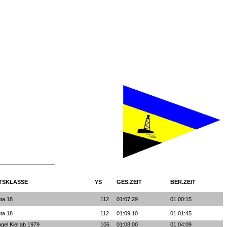
TSKLASSE
YS
GES.ZEIT
BER.ZEIT
nta 18
112
01:07:29
01:00:15
nta 18
112
01:09:10
01:01:45
gel Kiel ab 1979
106
01:08:00
01:04:09