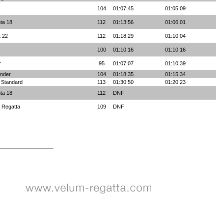
104
01:07:45
01:05:09
nta 18
112
01:13:56
01:06:01
t 22
112
01:18:29
01:10:04
100
01:10:16
01:10:16
r
95
01:07:07
01:10:39
nder
104
01:18:35
01:15:34
 Standard
113
01:30:50
01:20:23
nta 18
112
DNF
n Regatta
109
DNF