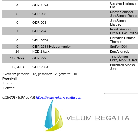
Carsten Imelmann
4
GER 1624
Div
Martin Schlegel
5
GER 008
Jan Simon, Renate
Jan Simon
6
GER 009
Marcel,
Frank Reinbot
7
GER 224
Crew HTWK mit Seba
Christian Dittmar
8
GER 8563
Thomas
9
GER 2288 Holzcontender
Steffen Döll
10
NED 19xxx
Ben Andrack
Tino Böttner
11 (DNF)
GER 279
Felix, Markus, Kerst
Burkhard Maess
11 (DNF)
GER 2253
Jens
Statistik: gemeldet: 12, gestartet: 12, gewertet: 10
Protokoll:
Erster:
Letzter:
8/18/2017 8:07:08 AM
https://www.velum-regatta.com