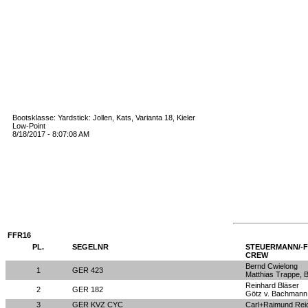
Bootsklasse: Yardstick: Jollen, Kats, Varianta 18, Kieler
Low-Point
8/18/2017 - 8:07:08 AM
FFR16
PL.
SEGELNR
STEUERMANN/-
CREW
Bernd Cwielong
1
GER 423
Matthias Trappe, B
Reinhard Bläser
2
GER 182
Götz v. Bachmann
3
GER KVZ CYC
Carl+Raimund Reic