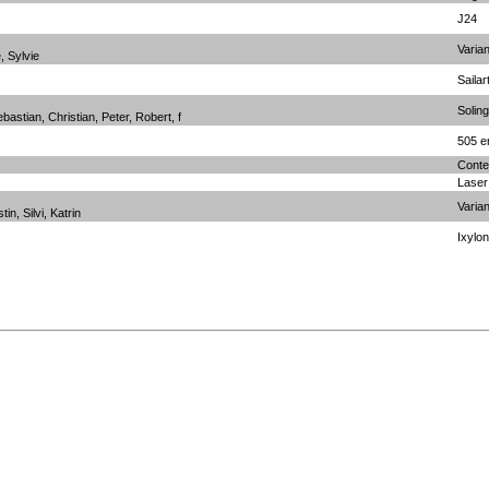
J24
Varia
, Sylvie
Sailar
Soling
stian, Christian, Peter, Robert, f
505 e
Conte
Laser
Varia
in, Silvi, Katrin
Ixylo