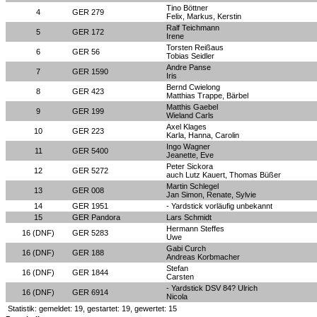
Tino Böttner
4
GER 279
Felix, Markus, Kerstin
Ralf Teichmann
5
GER 172
Irene
Torsten Reißaus
6
GER 56
Tobias Seidler
Andre Panse
7
GER 1590
Iris
Bernd Cwielong
8
GER 423
Matthias Trappe, Bärbel
Matthis Gaebel
9
GER 199
Wieland Carls
Axel Klages
10
GER 223
Karla, Hanna, Carolin
Ingo Wagner
11
GER 5400
Jeanette, Eve
Peter Sickora
12
GER 5272
auch Lutz Kauert, Thomas Büßer
Martin Schlegel
13
GER 008
Jan Simon, Renate, Sylvie
14
GER 1951
- Yardstick vorläufig unbekannt
15
GER Pandora
Lars Schmidt
Hermann Steffes
16 (DNF)
GER 5283
Uwe
Gabi Curch
16 (DNF)
GER 188
Andreas Korbmacher
Stefan
16 (DNF)
GER 1844
Carsten
- Yardstick DSV 84? Ulrich
16 (DNF)
GER 6914
Nicola
Statistik: gemeldet: 19, gestartet: 19, gewertet: 15