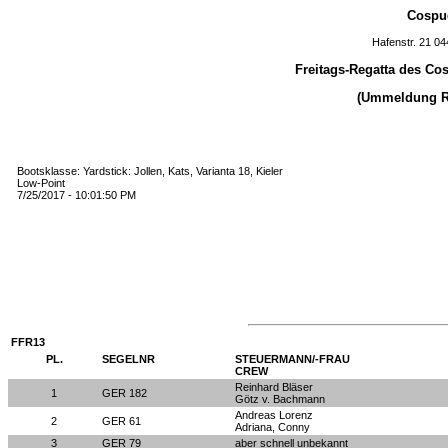
Cospud
Hafenstr. 21 0
Freitags-Regatta des Co
(Ummeldung Reg
Bootsklasse: Yardstick: Jollen, Kats, Varianta 18, Kieler
Low-Point
7/25/2017 - 10:01:50 PM
FFR13
PL.
SEGELNR
STEUERMANN/-FRAU
CREW
Reinhard Bläser
1
GER 182
Götz v. Bachmann
Andreas Lorenz
2
GER 61
Adriana, Conny
3
GER 79
aber schnell unbekannt