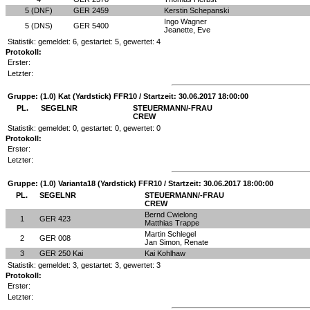
5 (DNF)
GER 2459
Kerstin Schepanski
Ingo Wagner
5 (DNS)
GER 5400
Jeanette, Eve
Statistik: gemeldet: 6, gestartet: 5, gewertet: 4
Protokoll:
Erster:
Letzter:
Gruppe: (1.0) Kat (Yardstick) FFR10 / Startzeit: 30.06.2017 18:00:00
PL.
SEGELNR
STEUERMANN/-FRAU
CREW
Statistik: gemeldet: 0, gestartet: 0, gewertet: 0
Protokoll:
Erster:
Letzter:
Gruppe: (1.0) Varianta18 (Yardstick) FFR10 / Startzeit: 30.06.2017 18:00:00
PL.
SEGELNR
STEUERMANN/-FRAU
CREW
Bernd Cwielong
1
GER 423
Matthias Trappe
Martin Schlegel
2
GER 008
Jan Simon, Renate
3
GER 250 Kai
Kai Kohlhaw
Statistik: gemeldet: 3, gestartet: 3, gewertet: 3
Protokoll:
Erster:
Letzter: