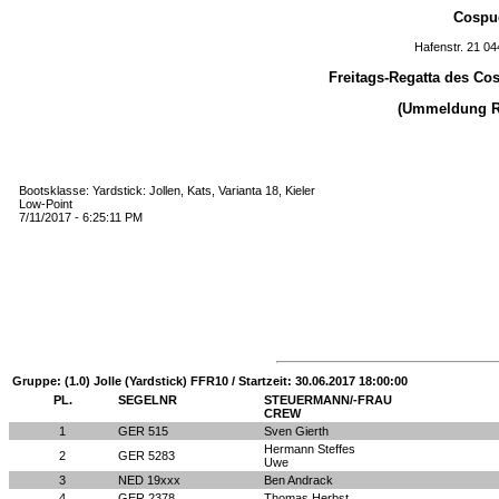
Cospud
Hafenstr. 21 0
Freitags-Regatta des Co
(Ummeldung Reg
Bootsklasse: Yardstick: Jollen, Kats, Varianta 18, Kieler
Low-Point
7/11/2017 - 6:25:11 PM
Gruppe: (1.0) Jolle (Yardstick) FFR10 / Startzeit: 30.06.2017 18:00:00
PL.
SEGELNR
STEUERMANN/-FRAU
CREW
1
GER 515
Sven Gierth
Hermann Steffes
2
GER 5283
Uwe
3
NED 19xxx
Ben Andrack
4
GER 2378
Thomas Herbst