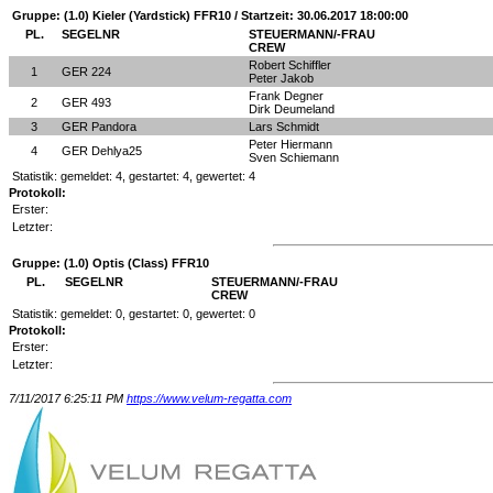
Gruppe: (1.0) Kieler (Yardstick) FFR10 / Startzeit: 30.06.2017 18:00:00
PL.
SEGELNR
STEUERMANN/-FRAU
CREW
Robert Schiffler
1
GER 224
Peter Jakob
Frank Degner
2
GER 493
Dirk Deumeland
3
GER Pandora
Lars Schmidt
Peter Hiermann
4
GER Dehlya25
Sven Schiemann
Statistik: gemeldet: 4, gestartet: 4, gewertet: 4
Protokoll:
Erster:
Letzter:
Gruppe: (1.0) Optis (Class) FFR10
PL.
SEGELNR
STEUERMANN/-FRAU
CREW
Statistik: gemeldet: 0, gestartet: 0, gewertet: 0
Protokoll:
Erster:
Letzter:
7/11/2017 6:25:11 PM
https://www.velum-regatta.com