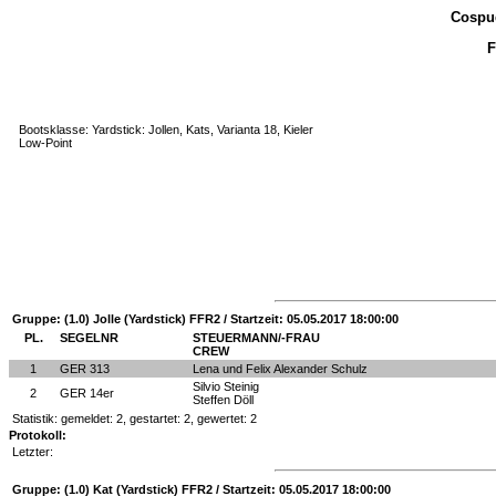
Cospud
F
Bootsklasse: Yardstick: Jollen, Kats, Varianta 18, Kieler
Low-Point
Gruppe: (1.0) Jolle (Yardstick) FFR2 / Startzeit: 05.05.2017 18:00:00
PL.
SEGELNR
STEUERMANN/-FRAU
CREW
1
GER 313
Lena und Felix Alexander Schulz
Silvio Steinig
2
GER 14er
Steffen Döll
Statistik: gemeldet: 2, gestartet: 2, gewertet: 2
Protokoll:
Letzter:
Gruppe: (1.0) Kat (Yardstick) FFR2 / Startzeit: 05.05.2017 18:00:00