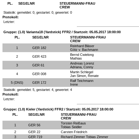
PL.
SEGELNR
STEUERMANN/-FRAU
CREW
Statistik: gemeldet: 0, gestartet: 0, gewertet: 0
Protokoll:
Letzter:
Gruppe: (1.0) Varianta18 (Yardstick) FFR2 / Startzeit: 05.05.2017 18:00:00
PL.
SEGELNR
STEUERMANN/-FRAU
CREW
Reinhard Bläser
1
GER 182
Götz v. Bachmann
Bernd Cwielong
2
GER 423
Mathias
Andreas Lorenz
3
GER 61
Adriana, Conny
Martin Schlegel
4
GER 008
Jan Simon, Renate
Ralf Teichmann
5 (DNS)
GER 172
Irene
Statistik: gemeldet: 5, gestartet: 4, gewertet: 4
Protokoll:
Letzter:
Gruppe: (1.0) Kieler (Yardstick) FFR2 / Startzeit: 05.05.2017 18:00:00
PL.
SEGELNR
STEUERMANN/-FRAU
CREW
Torsten Reißaus
1
GER 56
Tobias Seidler
2
GER 22
Carsten Friedrich
3
GER 719
Richard Zimmer Tobias Zimmer